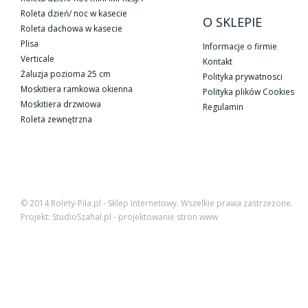
Roleta dzień/ noc w kasecie
O SKLEPIE
Roleta dachowa w kasecie
Plisa
Informacje o firmie
Verticale
Kontakt
Żaluzja pozioma 25 cm
Polityka prywatnosci
Moskitiera ramkowa okienna
Polityka plików Cookies
Moskitiera drzwiowa
Regulamin
Roleta zewnętrzna
© 2014
Rolety-Pila.pl - Sklep Internetowy
. Wszelkie prawa zastrzeżone.
Projekt:
StudioSzahal.pl
-
projektowanie stron www