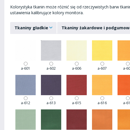
Kolorystyka tkanin może różnić się od rzeczywistych barw tkan
ustawienia kalibrujące kolory monitora.
Tkaniny gładkie
Tkaniny żakardowe i podgumow
a-601
a-602
a-606
a-607
a-6
a-612
a-613
a-615
a-616
a-6