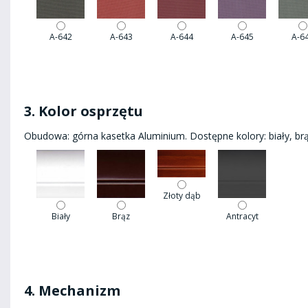
A-642
A-643
A-644
A-645
A-6
3. Kolor osprzętu
Obudowa: górna kasetka Aluminium. Dostępne kolory: biały, brąz
Złoty dąb
Biały
Brąz
Antracyt
4. Mechanizm